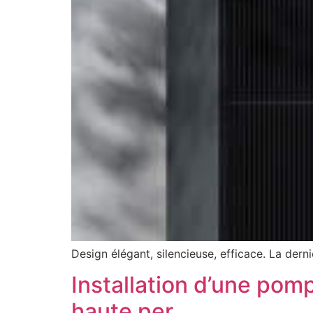
Design élégant, silencieuse, efficace. La der
Installation d’une pom
haute per…