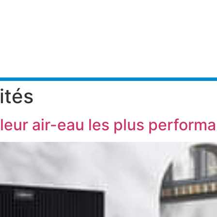
ccueil
À propos
Services
R
ités
eur air-eau les plus performa